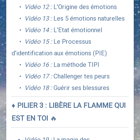
     •  
Vidéo 12 :
 L'Origine des émotions
     •  
Vidéo 13 : 
Les 5 émotions naturelles
     •  
Vidéo 14 :
 L'Etat émotionnel
     •  
Vidéo 15 :
 Le Processus 
d'identification aux émotions (PIE)
     •  
Vidéo 16 :
 La méthode TIPI
     •  
Vidéo 17 :
 Challenger tes peurs 
     •  
Vidéo 18 :
 Guérir ses blessures
♦ PILIER 3 : LIBÈRE LA FLAMME QUI 
EST EN TOI 
🔥
Vidéo 19 :
 La magie des 