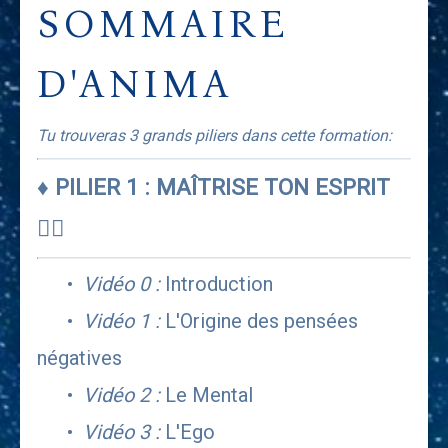
SOMMAIRE
D'ANIMA
Tu trouveras 3 grands piliers dans cette formation:
♦ PILIER 1 : MAÎTRISE TON ESPRIT 
🧘‍♀️
      •  
Vidéo 0 :
 Introduction
      •  
Vidéo 1 : 
L'Origine des pensées 
négatives
      •  
Vidéo 2 : 
Le Mental
      •  
Vidéo 3 :
 L'Ego