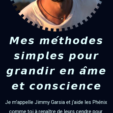
𝙈𝙚𝙨 𝙢𝙚́𝙩𝙝𝙤𝙙𝙚𝙨
𝙨𝙞𝙢𝙥𝙡𝙚𝙨 𝙥𝙤𝙪𝙧
𝙜𝙧𝙖𝙣𝙙𝙞𝙧 𝙚𝙣 𝙖̂𝙢𝙚
𝙚𝙩 𝙘𝙤𝙣𝙨𝙘𝙞𝙚𝙣𝙘𝙚
Je m’appelle Jimmy Garsia et j’aide les Phénix 
comme toi à renaître de leurs cendre pour 